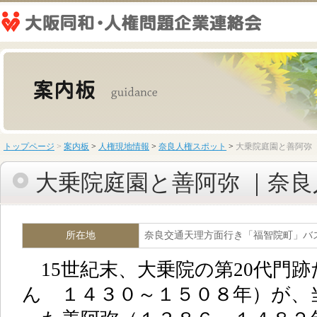
トップページ
>
案内板
>
人権現地情報
>
奈良人権スポット
>
大乗院庭園と善阿弥
大乗院庭園と善阿弥 ｜奈
所在地
奈良交通天理方面行き「福智院町」バ
15世紀末、大乗院の第20代門
ん １４３０～１５０８年）が、