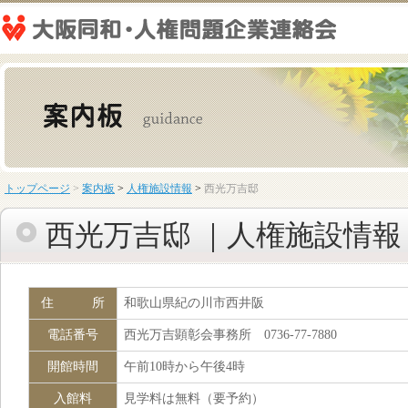
トップページ
>
案内板
>
人権施設情報
>
西光万吉邸
西光万吉邸 ｜人権施設情報
住 所
和歌山県紀の川市西井阪
電話番号
西光万吉顕彰会事務所 0736-77-7880
開館時間
午前10時から午後4時
入館料
見学料は無料（要予約）