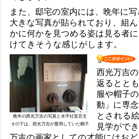
また、邸宅の室内には、晩年に写
大きな写真が貼られており、組ん
かに何かを見つめる姿は見る者に
けてきそうな感じがします。
西光万吉の
返るとと
服や帽子の
動」に専
とされる
晩年の西光万吉の写真と水平社宣言文
その下は、西光万吉が愛用していた帽子
見学ができ
万吉の画家としての才能にはおど