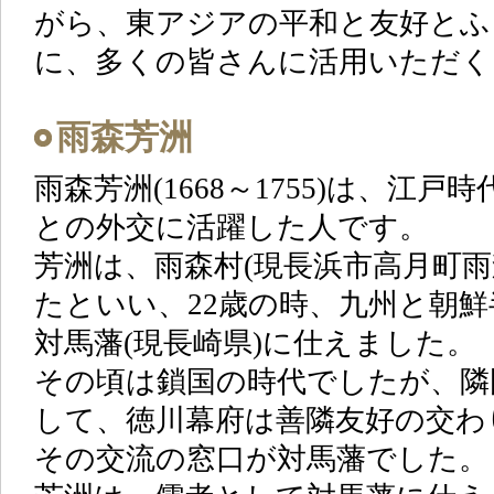
がら、東アジアの平和と友好とふ
に、多くの皆さんに活用いただく
雨森芳洲
雨森芳洲(1668～1755)は、江
との外交に活躍した人です。
芳洲は、雨森村(現長浜市高月町雨
たといい、22歳の時、九州と朝
対馬藩(現長崎県)に仕えました。
その頃は鎖国の時代でしたが、隣
して、徳川幕府は善隣友好の交わ
その交流の窓口が対馬藩でした。