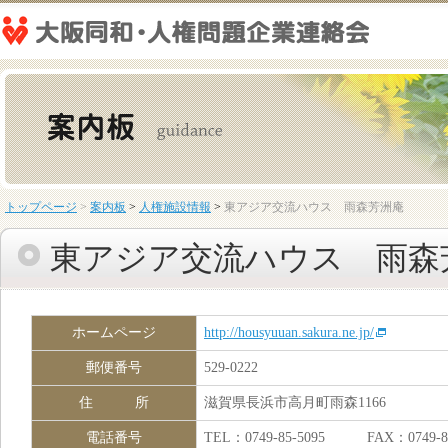
トップページ
>
案内板
>
人権施設情報
>
東アジア交流ハウス 雨森芳洲庵
東アジア交流ハウス 雨森
ホームページ
http://housyuuan.sakura.ne.jp/
郵便番号
529-0222
住 所
滋賀県長浜市高月町雨森1166
電話番号
TEL：0749-85-5095 FAX：0749-85