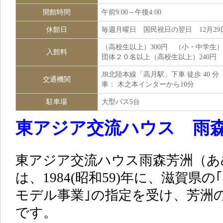
開館時間
午前9:00～午後4:00
休館日
毎週月曜日 国民祝日の翌日 12月29
（高校生以上）300円 （小・中学生）
入館料
団体２０名以上（高校生以上）240円
JR北陸本線「高月駅」下車 徒歩 40 分
交通機関
車： 木之本インターから10分
駐車場
大型バス5台
東アジア交流ハウス 雨
東アジア交流ハウス雨森芳洲（あ
は、1984(昭和59)年に、滋賀県
モデル事業｣の指定を受け、芳洲
です。