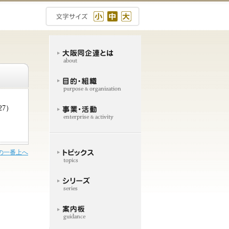
/27）
の一番上へ