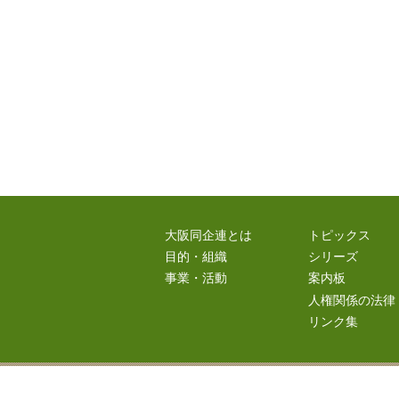
大阪同企連とは
トピックス
目的・組織
シリーズ
事業・活動
案内板
人権関係の法律
リンク集