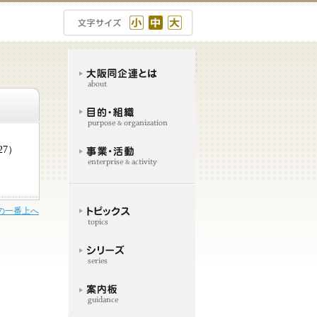
/27）
の一番上へ