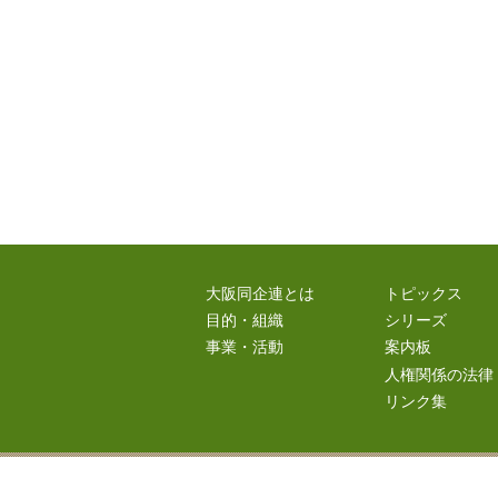
大阪同企連とは
トピックス
目的・組織
シリーズ
事業・活動
案内板
人権関係の法律
リンク集