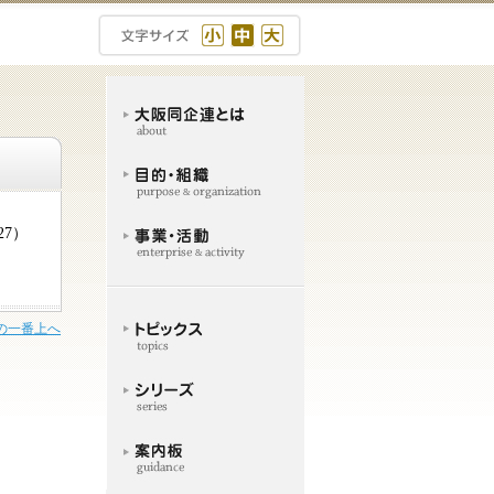
/27）
の一番上へ