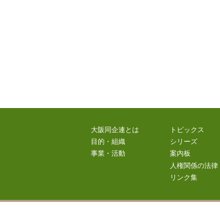
大阪同企連とは
トピックス
目的・組織
シリーズ
事業・活動
案内板
人権関係の法律
リンク集