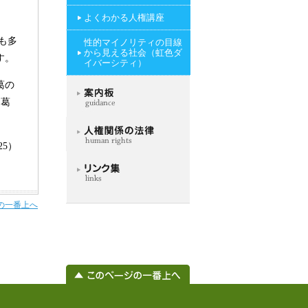
よくわかる人権講座
も多
性的マイノリティの目線
から見える社会（虹色ダ
す。
イバーシティ）
葛の
「葛
/25）
の一番上へ