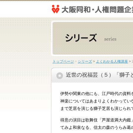
トップページ
>
シリーズ
>
よくわかる人権講座
>
近世の祝福芸（５）「獅子
伊勢や関東の他にも、江戸時代の資料
神楽についてはあまりよくわかってい
まで芝居を演じる獅子芝居も演じられ
得意の演目は歌舞伎「芦屋道満大内鑑
てみよ和泉なる、信太の森のうらみ葛