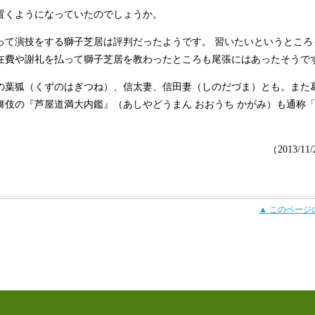
置くようになっていたのでしょうか。
って演技をする獅子芝居は評判だったようです。 習いたいというところ
在費や謝礼を払って獅子芝居を教わったところも尾張にはあったそうで
の葉狐（くずのはぎつね）、信太妻、信田妻（しのだづま）とも。また
舞伎の『芦屋道満大内鑑』（あしやどうまん おおうち かがみ）も通称
（2013/11
▲ このページ