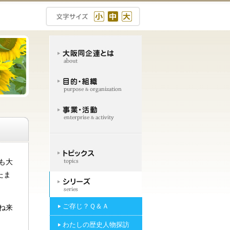
も大
たま
ご存じ？Ｑ＆Ａ
ね来
わたしの歴史人物探訪