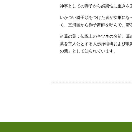
神事としての獅子から娯楽性に重きを
いかつい獅子頭をつけた者が女形にな
く、三河国から獅子舞師を呼んで、滞
※葛の葉：伝説上のキツネの名前。葛
葉を主人公とする人形浄瑠璃および歌
の葉」として知られています。