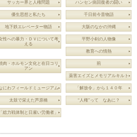
サッカー界と人権問題
ハンセン病回復者の闘い
優生思想と私たち
千日前今昔物語
地下鉄エレベーター物語
大阪のなかの沖縄
女性への暴力・ＤＶについて考
平野小剣の人物像
える
教育への情熱
焼肉・ホルモン文化と在日コリ
荊
アン
薬害エイズとメモリアルキルト
なにわフィールドミュージアム
「解放令」から１４０年
太鼓で栄えた芦原橋
“人権”って なあに？
「総力戦体制と日雇い労働者」