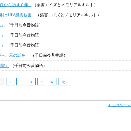
件から約４０年─
（薬害エイズとメモリアルキルト）
剤とHIV感染被害─
（薬害エイズとメモリアルキルト）
観」
（千日前今昔物語）
前」
（千日前今昔物語）
前」
（千日前今昔物語）
がら、墓の話を」
（千日前今昔物語）
昧聖」
（千日前今昔物語）
1
2
3
4
5
6
次 »
▲ このページ