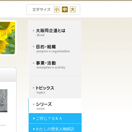
ご存じ？Ｑ＆Ａ
わたしの歴史人物探訪